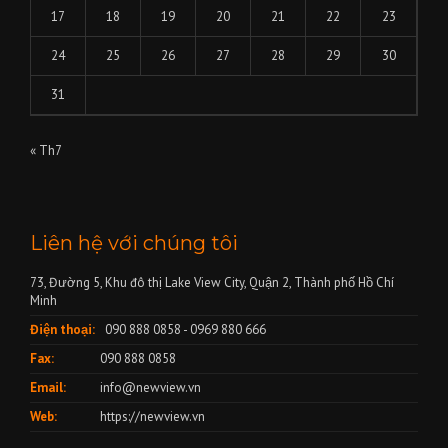
17
18
19
20
21
22
23
24
25
26
27
28
29
30
31
« Th7
Liên hệ với chúng tôi
73, Đường 5, Khu đô thị Lake View City, Quận 2, Thành phố Hồ Chí
Minh
Điện thoại:
090 888 0858 - 0969 880 666
Fax:
090 888 0858
Email:
info@newview.vn
Web:
https://newview.vn