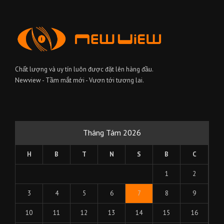
Chất lượng và uy tín luôn được đặt lên hàng đầu.
Newview - Tầm mắt mới - Vươn tới tương lai.
Tháng Tám 2026
H
B
T
N
S
B
C
1
2
3
4
5
6
7
8
9
10
11
12
13
14
15
16