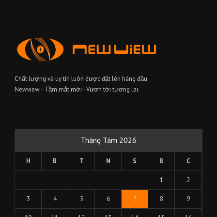
Chất lượng và uy tín luôn được đặt lên hàng đầu.
Newview - Tầm mắt mới - Vươn tới tương lai.
Tháng Tám 2026
H
B
T
N
S
B
C
1
2
3
4
5
6
7
8
9