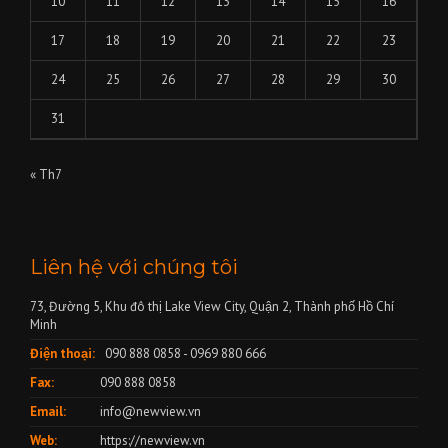
10
11
12
13
14
15
16
17
18
19
20
21
22
23
24
25
26
27
28
29
30
31
« Th7
Liên hệ với chúng tôi
73, Đường 5, Khu đô thị Lake View City, Quận 2, Thành phố Hồ Chí
Minh
Điện thoại:
090 888 0858 - 0969 880 666
Fax:
090 888 0858
Email:
info@newview.vn
Web:
https://newview.vn