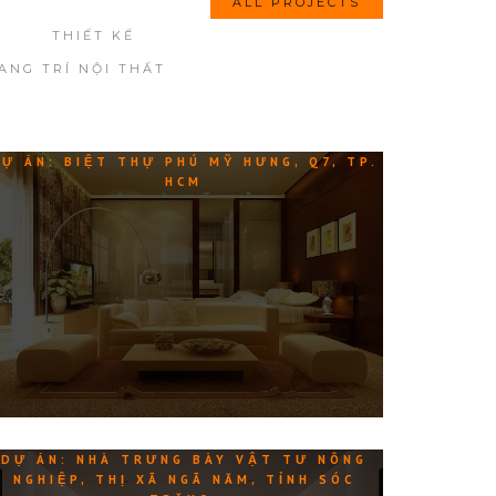
ALL PROJECTS
THIẾT KẾ
ANG TRÍ NỘI THẤT
Ự ÁN: BIỆT THỰ PHÚ MỸ HƯNG, Q7, TP.
HCM
DỰ ÁN: NHÀ TRƯNG BÀY VẬT TƯ NÔNG
NGHIỆP, THỊ XÃ NGÃ NĂM, TỈNH SÓC