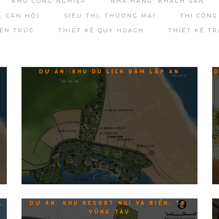
KHU CÔNG NGHIỆP
NHÀ HÀNG, KHÁCH SẠN
, CĂN HỘ)
SIÊU THỊ, THƯƠNG MẠI
THI CÔNG
IẾN TRÚC
THIẾT KẾ QUY HOẠCH
THIẾT KẾ TR
DỰ ÁN: KHU DU LỊCH ĐẦM LẬP AN
D
,
DỰ ÁN: KHU RESORT NÚI VÀ BIỂN, TP.
VŨNG TÀU