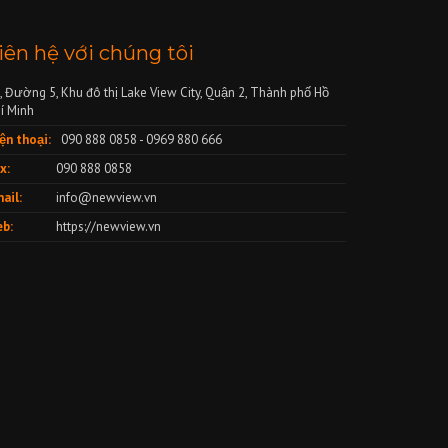
iên hệ với chúng tôi
, Đường 5, Khu đô thị Lake View City, Quận 2, Thành phố Hồ
í Minh
ện thoại:
090 888 0858 - 0969 880 666
x:
090 888 0858
ail:
info@newview.vn
b:
https://newview.vn