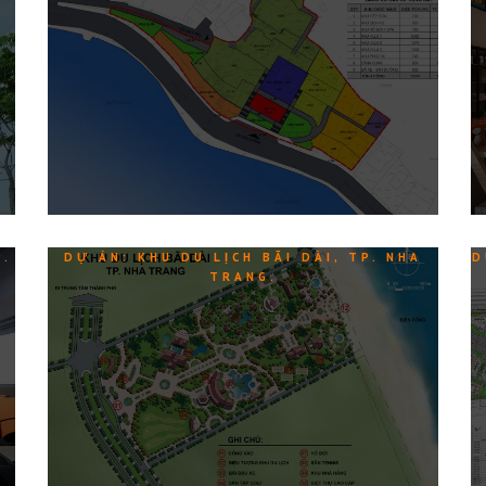
P.
DỰ ÁN: KHU DU LỊCH BÃI DÀI, TP. NHA
D
TRANG.