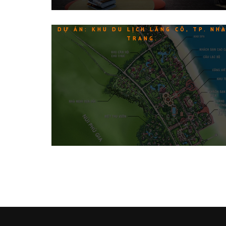
DỰ ÁN: KHU DU LỊCH LĂNG CÔ, TP. NH
TRANG.