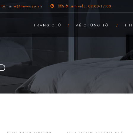
 tôi: info@newview.vn
Giờ làm việc: 08:00-17:00
TRANG CHỦ
VỀ CHÚNG TÔI
THI
ED