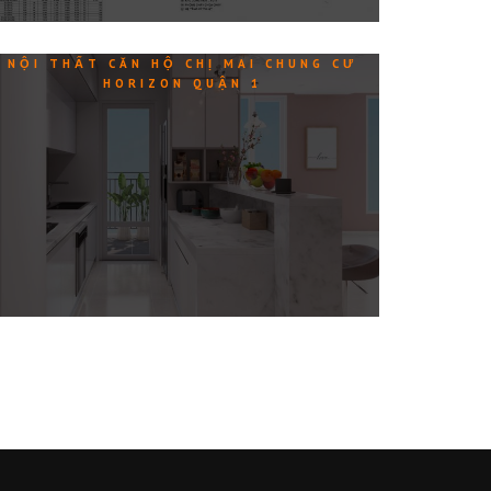
NỘI THẤT CĂN HỘ CHỊ MAI CHUNG CƯ
HORIZON QUẬN 1