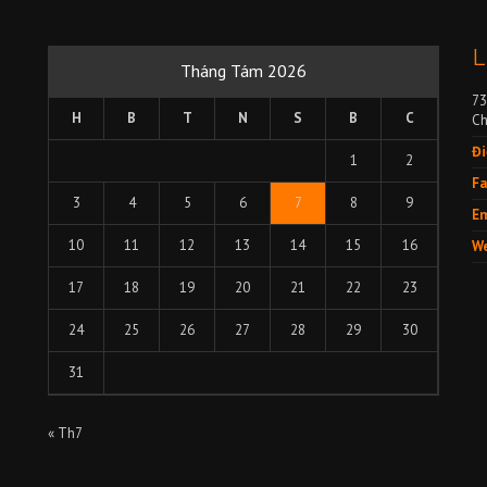
L
Tháng Tám 2026
73
H
B
T
N
S
B
C
Ch
Đi
1
2
Fa
3
4
5
6
7
8
9
Em
10
11
12
13
14
15
16
We
17
18
19
20
21
22
23
24
25
26
27
28
29
30
31
« Th7