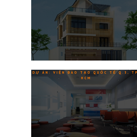
DỰ ÁN: VIỆN ĐÀO TẠO QUỐC TẾ Q.3, T
HCM