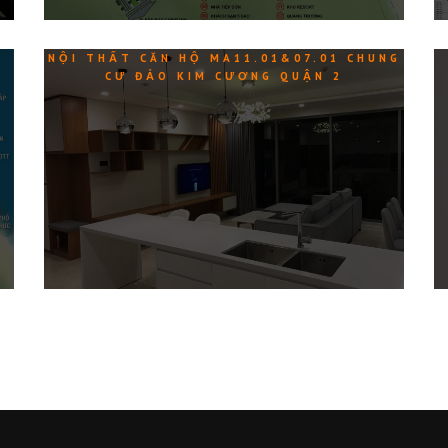
A
NỘI THẤT CĂN HỘ MA11.01&07.01 CHUNG
CƯ ĐẢO KIM CƯƠNG QUẬN 2