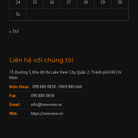
24
25
26
27
28
29
30
31
« Th7
Liên hệ với chúng tôi
73, Đường 5, Khu đô thị Lake View City, Quận 2, Thành phố Hồ Chí
Minh
Điện thoại:
090 888 0858 - 0969 880 666
Fax:
090 888 0858
Email:
info@newview.vn
Web:
https://newview.vn