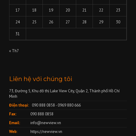
17
18
19
20
21
22
23
24
25
26
27
28
29
30
31
« Th7
Liên hệ với chúng tôi
73, Đường 5, Khu đô thị Lake View City, Quận 2, Thành phố Hồ Chí
Minh
Điện thoại:
090 888 0858 - 0969 880 666
Fax:
090 888 0858
Email:
info@newview.vn
Web:
https://newview.vn