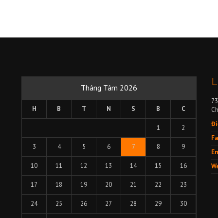
L
Tháng Tám 2026
73
H
B
T
N
S
B
C
Ch
Đi
1
2
Fa
3
4
5
6
7
8
9
Em
10
11
12
13
14
15
16
We
17
18
19
20
21
22
23
24
25
26
27
28
29
30