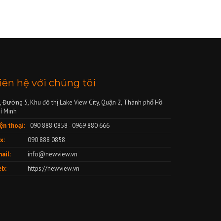
iên hệ với chúng tôi
, Đường 5, Khu đô thị Lake View City, Quận 2, Thành phố Hồ
í Minh
ện thoại:
090 888 0858 - 0969 880 666
x:
090 888 0858
ail:
info@newview.vn
b:
https://newview.vn