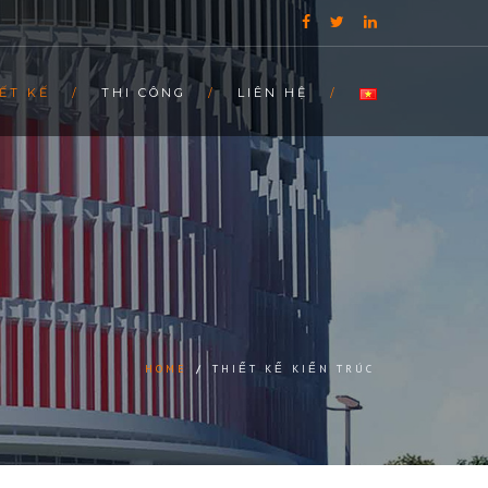
ẾT KẾ
THI CÔNG
LIÊN HỆ
HOME
/
THIẾT KẾ KIẾN TRÚC