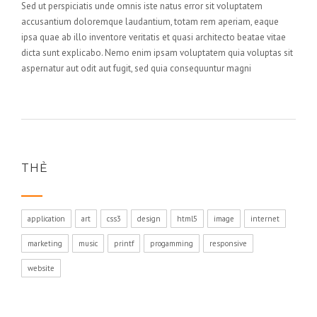
Sed ut perspiciatis unde omnis iste natus error sit voluptatem
accusantium doloremque laudantium, totam rem aperiam, eaque
ipsa quae ab illo inventore veritatis et quasi architecto beatae vitae
dicta sunt explicabo. Nemo enim ipsam voluptatem quia voluptas sit
aspernatur aut odit aut fugit, sed quia consequuntur magni
THẺ
application
art
css3
design
html5
image
internet
marketing
music
printf
progamming
responsive
website