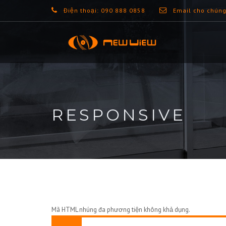
Điện thoại: 090 888 0858
Email cho chúng
RESPONSIVE
Mã HTML nhúng đa phương tiện không khả dụng.