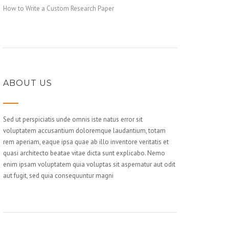
How to Write a Custom Research Paper
ABOUT US
Sed ut perspiciatis unde omnis iste natus error sit
voluptatem accusantium doloremque laudantium, totam
rem aperiam, eaque ipsa quae ab illo inventore veritatis et
quasi architecto beatae vitae dicta sunt explicabo. Nemo
enim ipsam voluptatem quia voluptas sit aspernatur aut odit
aut fugit, sed quia consequuntur magni