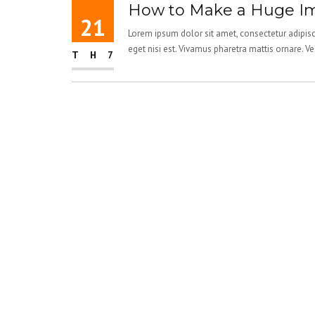
How to Make a Huge Im
21
Lorem ipsum dolor sit amet, consectetur adipisci
eget nisi est. Vivamus pharetra mattis ornare. V
TH7