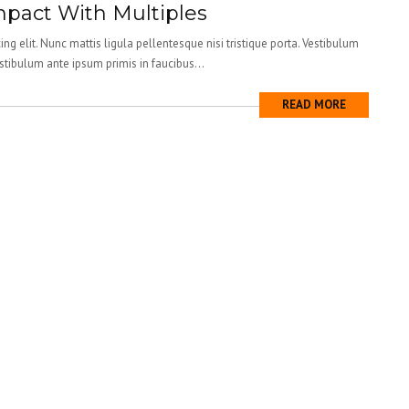
pact With Multiples
ng elit. Nunc mattis ligula pellentesque nisi tristique porta. Vestibulum
estibulum ante ipsum primis in faucibus...
READ MORE