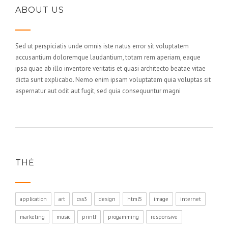
ABOUT US
Sed ut perspiciatis unde omnis iste natus error sit voluptatem
accusantium doloremque laudantium, totam rem aperiam, eaque
ipsa quae ab illo inventore veritatis et quasi architecto beatae vitae
dicta sunt explicabo. Nemo enim ipsam voluptatem quia voluptas sit
aspernatur aut odit aut fugit, sed quia consequuntur magni
THẺ
application
art
css3
design
html5
image
internet
marketing
music
printf
progamming
responsive