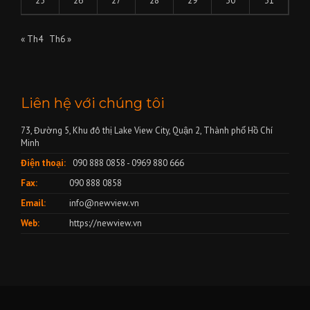
25
26
27
28
29
30
31
« Th4
Th6 »
Liên hệ với chúng tôi
73, Đường 5, Khu đô thị Lake View City, Quận 2, Thành phố Hồ Chí
Minh
Điện thoại:
090 888 0858 - 0969 880 666
Fax:
090 888 0858
Email:
info@newview.vn
Web:
https://newview.vn