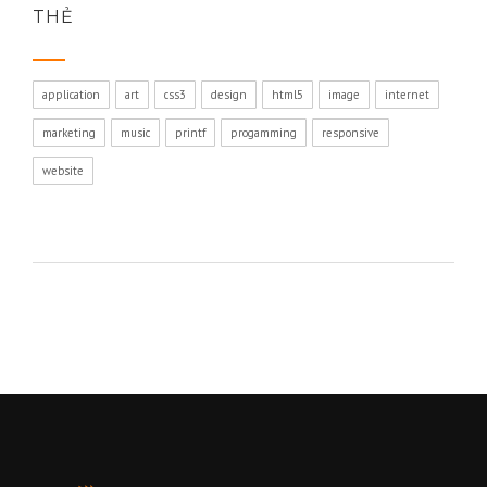
THẺ
application
art
css3
design
html5
image
internet
marketing
music
printf
progamming
responsive
website