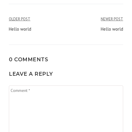
Điều
OLDER POST
NEWER POST
hướng
Hello world
Hello world
bài
viết
0 COMMENTS
LEAVE A REPLY