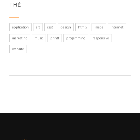
THẺ
application
art
css3
design
html5
image
internet
marketing
music
printf
progamming
responsive
website