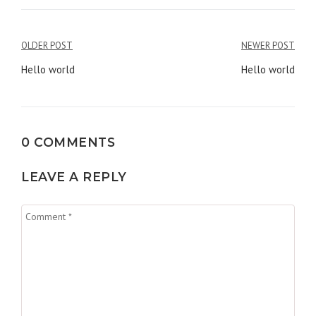
Điều
OLDER POST
NEWER POST
hướng
Hello world
Hello world
bài
viết
0 COMMENTS
LEAVE A REPLY