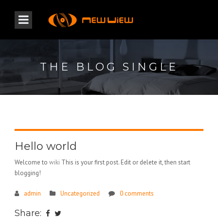
THE BLOG SINGLE
Hello world
Welcome to
wiki
This is your first post. Edit or delete it, then start
blogging!
admin
Uncategorized
0 comments
Share: