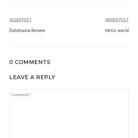
Điều
OLDER POST
NEWER POST
hướng
Dateinasia Review
Hello world
bài
viết
0 COMMENTS
LEAVE A REPLY