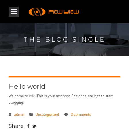
THE BLOG SINGLE
Hello world
Welcome to
wiki
This is your first post. Edit or delete it, then start
blogging!
admin
Uncategorized
0 comments
Share: