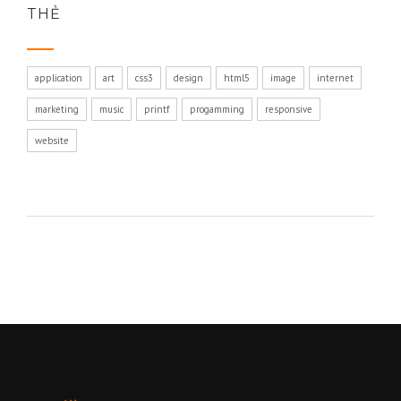
THẺ
application
art
css3
design
html5
image
internet
marketing
music
printf
progamming
responsive
website