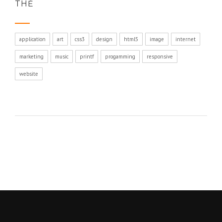
THẺ
application
art
css3
design
html5
image
internet
marketing
music
printf
progamming
responsive
website